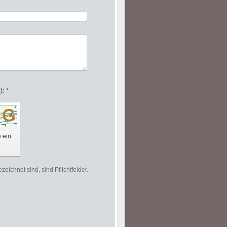
Captcha (Spam-Schutz-Code): *
e ein
zeichnet sind, sind Pflichtfelder.