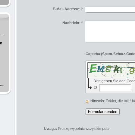
E-Mail-Adresse:
*
Nachricht:
*
en
Bitte geben Sie den Cod
↺
Hinweis
: Felder, die mit
*
be
Uwaga:
Proszę wypełnić wszystkie pola.